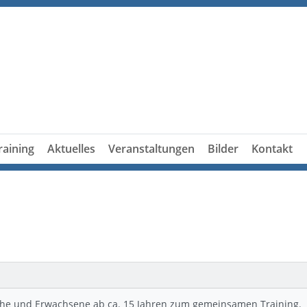
raining
Aktuelles
Veranstaltungen
Bilder
Kontakt
iche und Erwachsene ab ca. 15 Jahren zum gemeinsamen Training.